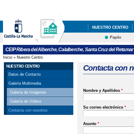
Pa
co
pri
NUESTRO CENTRO
Papás
Contacto
CEIP Ribera del Alberche, Calalberche, Santa Cruz del Retamar
Inicio
»
Nuestro Centro
Se encuentra usted aquí
Contacta con n
NUESTRO CENTRO
Datos de Contacto
Galería Multimedia
Nombre y Apellidos
*
Galería de Imágenes
Galería de Vídeos
Su correo electrónico
*
Contacta con nosotros
Asunto
*